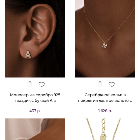
Моносерьга серебро 925
Серебряное колье в
гвоздик c буквой А в
покрытии желтое золото с
позолоте
буквой М MIESTILO
437 р.
1 628 р.