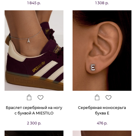
1 845 р.
1 308 р.
фианитами MIESTILO
MIESTILO
Браслет серебряный на ногу
Серебряная моносерьга
с буквой А MIESTILO
буква E
2 300 р.
476 р.