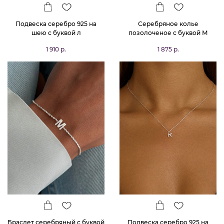
Подвеска серебро 925 на
Серебряное колье
шею с буквой л
позолоченое с буквой М
bubble small
1 910 р.
1 875 р.
Браслет серебряный с буквой
Подвеска серебро 925 на