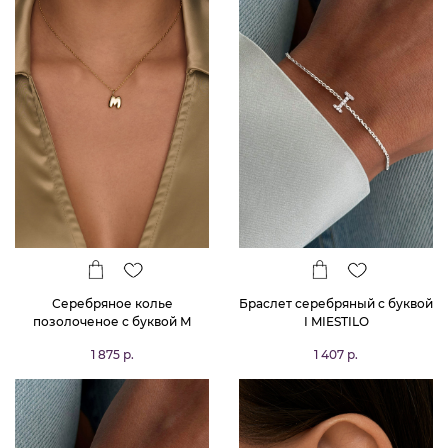
Серебряное колье
Браслет серебряный с буквой
позолоченое с буквой М
I MIESTILO
bubble small
1 875 р.
1 407 р.