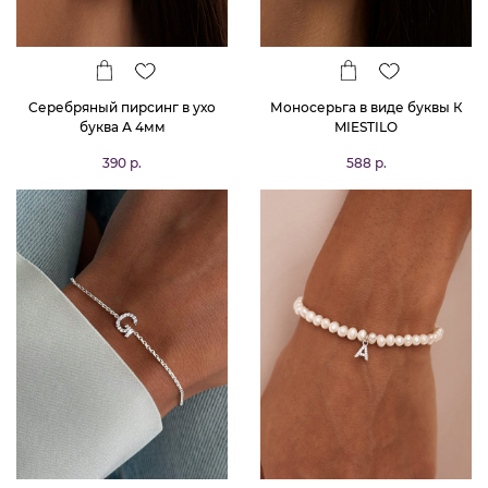
Серебряный пирсинг в ухо
Моносерьга в виде буквы К
буква А 4мм
MIESTILO
390 р.
588 р.