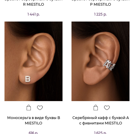
R MIESTILO
Р MIESTILO
1 441 р.
1 225 р.
Моносерьга в виде буквы В
Серебряный кафф с буквой А
MIESTILO
с фианитами MIESTILO
616 р.
1 625 р.