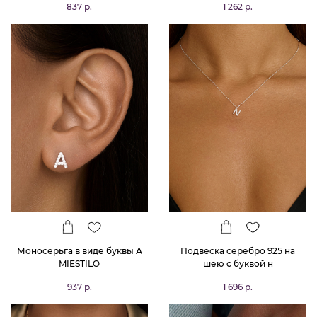
837 р.
1 262 р.
Моносерьга в виде буквы А
Подвеска серебро 925 на
MIESTILO
шею с буквой н
937 р.
1 696 р.