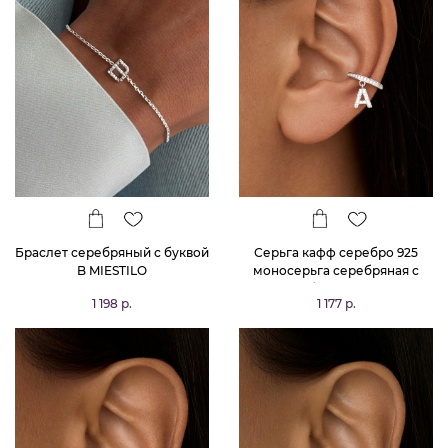
Браслет серебряный с буквой
Серьга кафф серебро 925
B MIESTILO
моносерьга серебряная с
буквой А
1 198 р.
1 177 р.