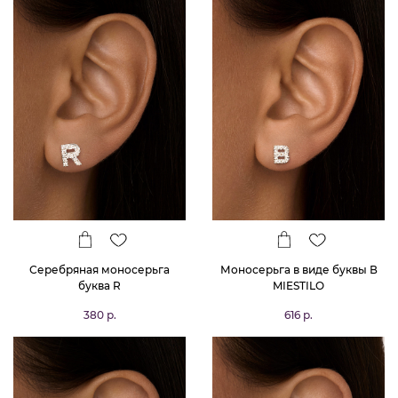
Серебряная моносерьга
Моносерьга в виде буквы В
буква R
MIESTILO
380 р.
616 р.