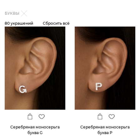
БУКВЫ
80 украшений
Сбросить всё
Серебряная моносерьга
Серебряная моносерьга
буква G
буква P