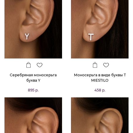
Серебряная моносерьга
Моносерьга в виде буквы T
буква Y
MIESTILO
895 р.
458 р.