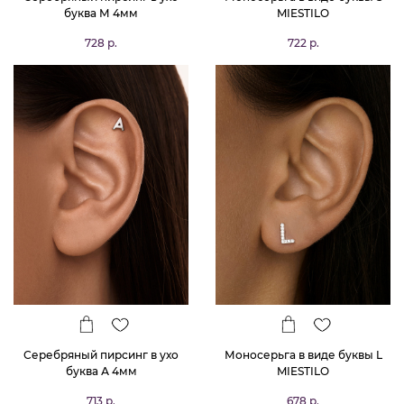
буква М 4мм
MIESTILO
728 р.
722 р.
Серебряный пирсинг в ухо
Моносерьга в виде буквы L
буква А 4мм
MIESTILO
713 р.
678 р.