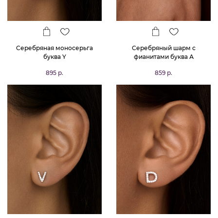
Серебряная моносерьга
Серебряный шарм с
буква Y
фианитами буква А
895 р.
859 р.