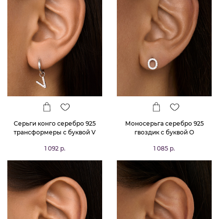
Серьги конго серебро 925
Моносерьга серебро 925
трансформеры с буквой V
гвоздик c буквой O
1 092 р.
1 085 р.