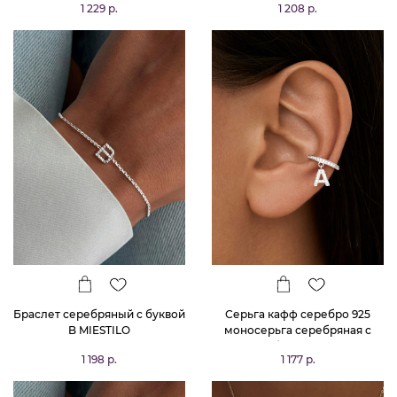
1 229 р.
1 208 р.
Браслет серебряный с буквой
Серьга кафф серебро 925
B MIESTILO
моносерьга серебряная с
буквой А
1 198 р.
1 177 р.