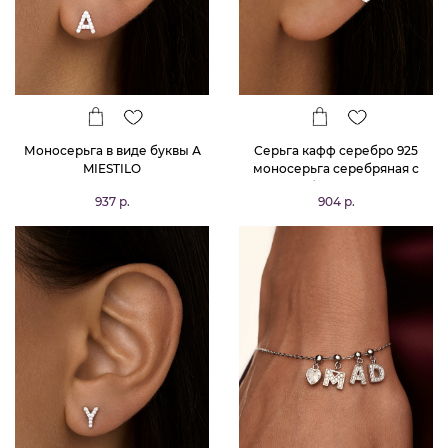
Моносерьга в виде буквы А
Серьга кафф серебро 925
MIESTILO
моносерьга серебряная с
буквой V
937 р.
904 р.