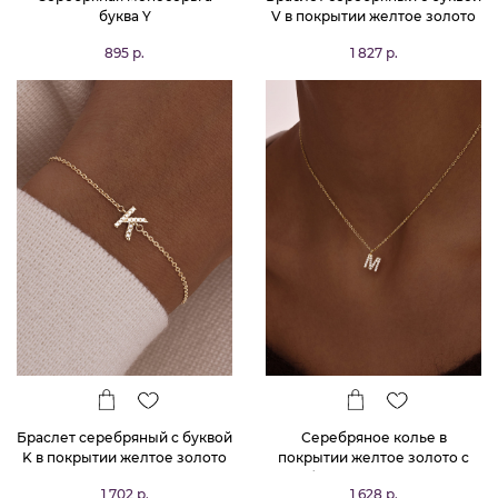
буква Y
V в покрытии желтое золото
MIESTILO
895 р.
1 827 р.
Браслет серебряный с буквой
Серебряное колье в
K в покрытии желтое золото
покрытии желтое золото с
MIESTILO
буквой М MIESTILO
1 702 р.
1 628 р.