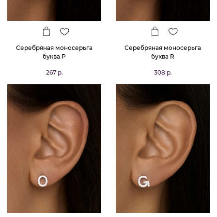
Серебряная моносерьга
Серебряная моносерьга
буква P
буква R
267 р.
308 р.