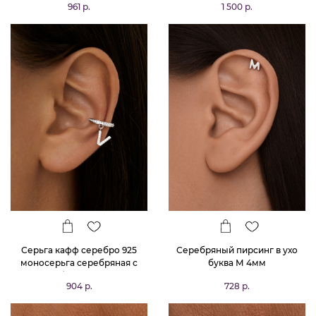
961 р.
1 500 р.
Серьга кафф серебро 925
Серебряный пирсинг в ухо
моносерьга серебряная с
буква М 4мм
буквой V
904 р.
728 р.