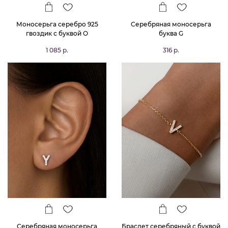
Моносерьга серебро 925
Серебряная моносерьга
гвоздик c буквой O
буква G
1 085 р.
316 р.
Серебряная моносерьга
Браслет серебряный с буквой