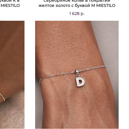
уквой K в
Серебряное колье в покрытии
 MIESTILO
желтое золото с буквой М MIESTILO
1 628 р.