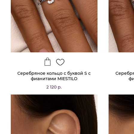
Серебряное кольцо с буквой S с
Серебря
фианитами MIESTILO
фи
2 120 р.