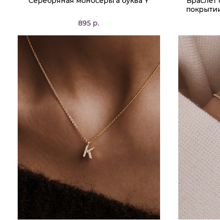
Серебряная моносерьга буква Y
Браслет 
покрытии
895 р.