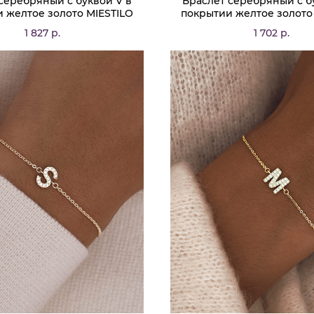
серебряный с буквой V в
Браслет серебряный с б
 желтое золото MIESTILO
покрытии желтое золото
1 827 р.
1 702 р.