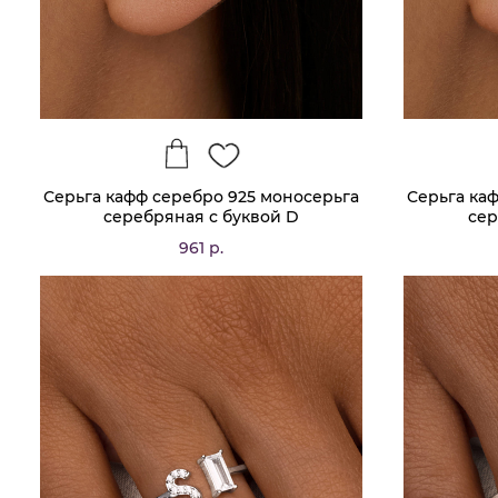
Серьга кафф серебро 925 моносерьга
Серьга ка
серебряная с буквой D
сер
961 р.