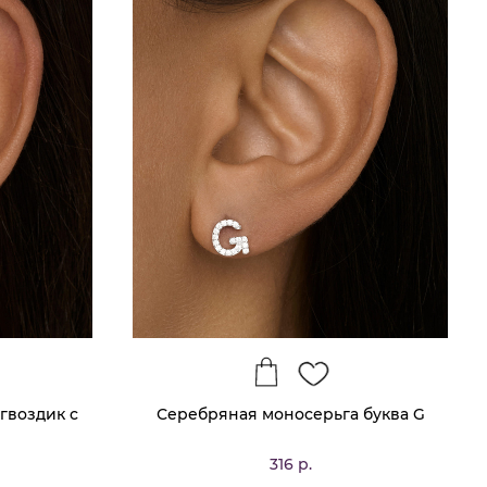
гвоздик c
Серебряная моносерьга буква G
316 р.