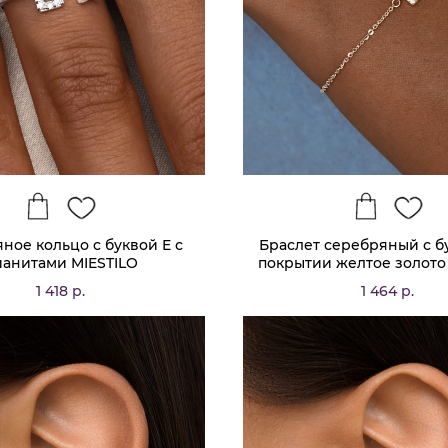
ное кольцо с буквой E с
Браслет серебряный с б
анитами MIESTILO
покрытии желтое золото
1 418 р.
1 464 р.