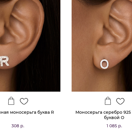
ная моносерьга буква R
Моносерьга серебро 925 
буквой O
308 р.
1 085 р.