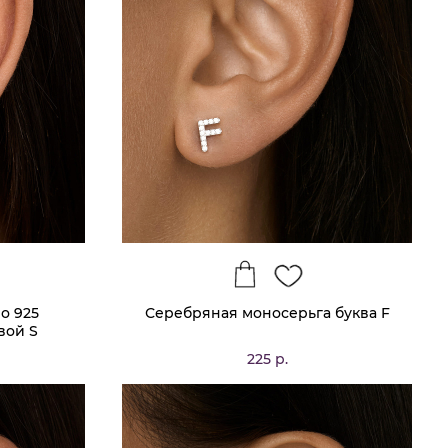
о 925
Серебряная моносерьга буква F
вой S
225 р.