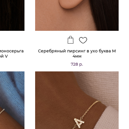
моносерьга
Серебряный пирсинг в ухо буква М
ой V
4мм
728 р.