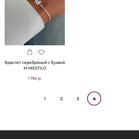
Браслет серебряный с буквой
М MIESTILO
1 764 р.
1
2
3
4