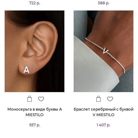
722 р.
588 р.
Моносерьга в виде буквы А
Браслет серебряный с буквой
MIESTILO
V MIESTILO
937 р.
1 407 р.