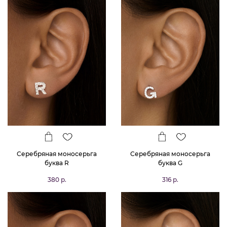
Серебряная моносерьга
Серебряная моносерьга
буква R
буква G
380 р.
316 р.