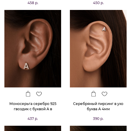
458 р.
450 р.
Моносерьга серебро 925
Серебряный пирсинг в ухо
гвоздик c буквой А в
буква А 4мм
позолоте
437 р.
390 р.