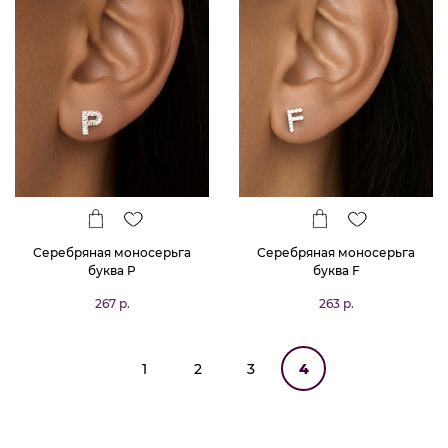
Серебряная моносерьга
Серебряная моносерьга
буква P
буква F
267 р.
263 р.
1
2
3
4