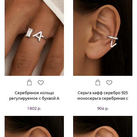
Серебряное кольцо
Серьга кафф серебро 925
регулируемое с буквой А
моносерьга серебряная с
MIESTILO
буквой V
1 802 р.
904 р.