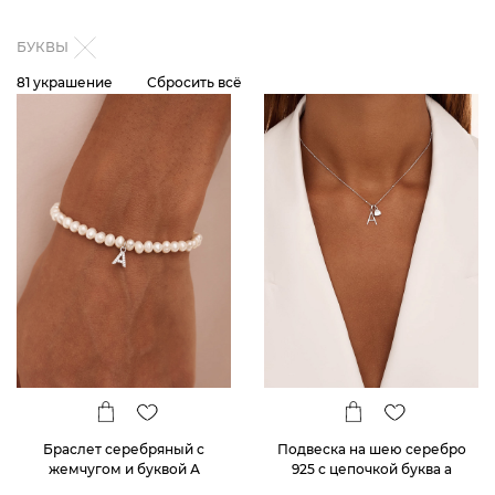
БУКВЫ
81 украшение
Сбросить всё
Браслет серебряный с
Подвеска на шею серебро
жемчугом и буквой А
925 с цепочкой буква а
MIESTILO