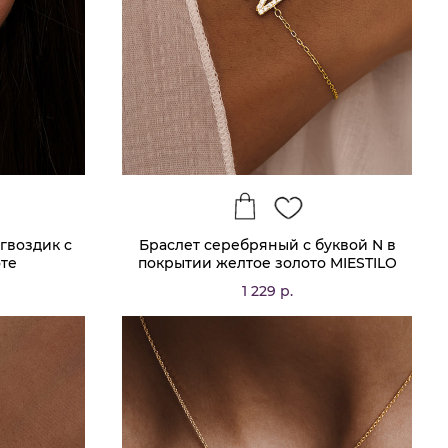
гвоздик c
Браслет серебряный с буквой N в
оте
покрытии желтое золото MIESTILO
1 229 р.