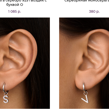
га серебро 925 гвоздик c
Серебряная моносерьга
буквой O
1 085 р.
380 р.