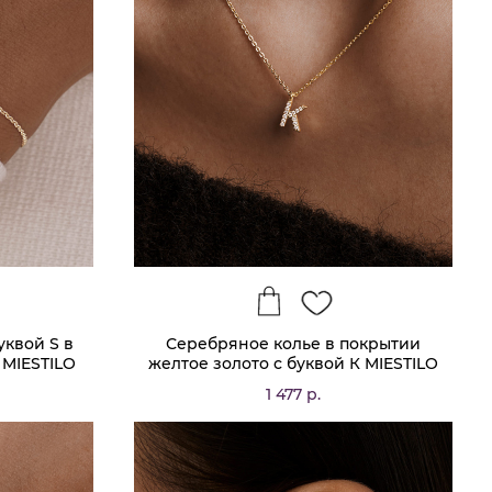
уквой S в
Серебряное колье в покрытии
 MIESTILO
желтое золото с буквой К MIESTILO
1 477 р.