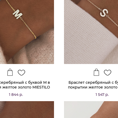
серебряный с буквой М в
Браслет серебряный с б
 желтое золото MIESTILO
покрытии желтое золото
1 844 р.
1 547 р.