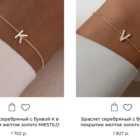
серебряный с буквой K в
Браслет серебряный с б
 желтое золото MIESTILO
покрытии желтое золото
1 702 р.
1 827 р.