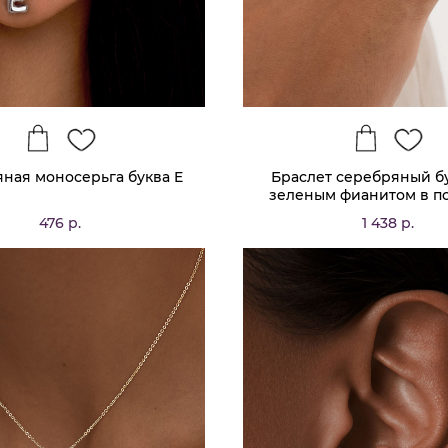
ная моносерьга буква E
Браслет серебряный бу
зеленым фианитом в п
желтое золото MIES
476 р.
1 438 р.