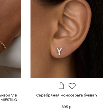
уквой V в
Серебряная моносерьга буква Y
 MIESTILO
895 р.