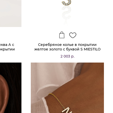
ква А с
Серебряное колье в покрытии
окрытии
желтое золото с буквой S MIESTILO
TILO
2 003 р.