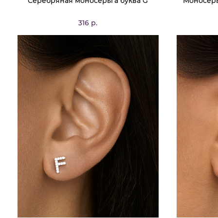
Серебряная моносерьга буква G
Моносерь
316 р.