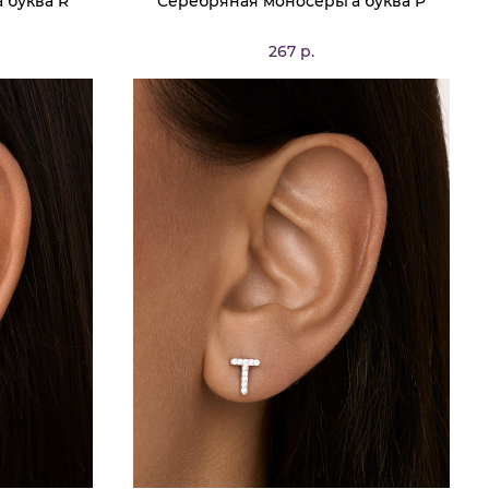
 буква R
Серебряная моносерьга буква P
267 р.