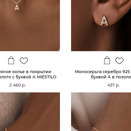
яное колье в покрытии
Моносерьга серебро 925 
олото с буквой А MIESTILO
буквой А в позол
2 460 р.
437 р.