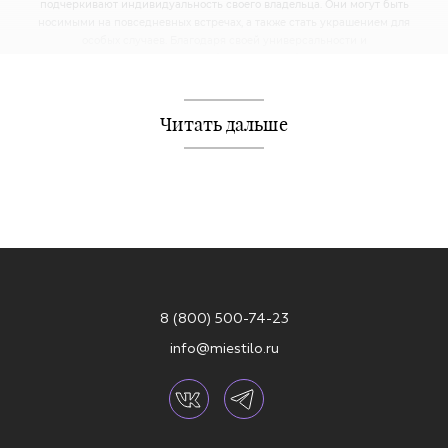
подчеркивают индивидуальность своего владельца. Они могут быть
носимыми на повседневных встречах, а также стать украшением для
особых случаев. Благодаря своей универсальности и
непревзойденному стилю, серебряные слейв-браслеты становятся
популярным выбором среди ценителей изящных аксессуаров.
Независимо от того, какой стиль или дизайн слейв-браслета вам
Читать дальше
нравится, он обещает добавить нотку роскоши и элегантности к
вашему образу. Будь то подарок для близкого человека или просто
способ выразить свою уникальность, серебряные браслеты являются
прекрасным выбором для тех, кто ценит красоту и изысканность
украшений.
8 (800) 500-74-23
info@miestilo.ru