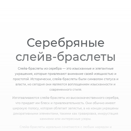
Серебряные
слейв-браслеты
Слейв-браслеты из серебра — это изысканные и элегантные
украшения, которые привлекают внимание своей изящностью и
простотой. Исторически, слейв-браслеты были символом статуса и
власти, но сегодня они являются воплощением изысканности и
современного стиля.
Изготавливаются слейв-браслеты из высококачественного серебра,
что придает им блеск и привлекательность. Они обычно имеют
широкую полосу, которая облегает запястье, а на концах украшены
декоративными элементами, такими как гравировка, инкрустация
камнями или интересные узоры.
Слейв-браслеты идеально сочетаются с любым нарядом и