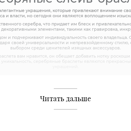
элегантные украшения, которые привлекают внимание сво
са и власти, но сегодня они являются воплощением изыск
твенного серебра, что придает им блеск и привлекательн
ны декоративными элементами, такими как гравировка, инк
ом и подчеркивают индивидуальность своего владельца. 
годаря своей универсальности и непревзойденному стилю
выбором среди ценителей изящных аксессуаров.
раслета вам нравится, он обещает добавить нотку роскоши 
 уникальность, серебряные браслеты являются прекрасным
украшений.
Читать дальше