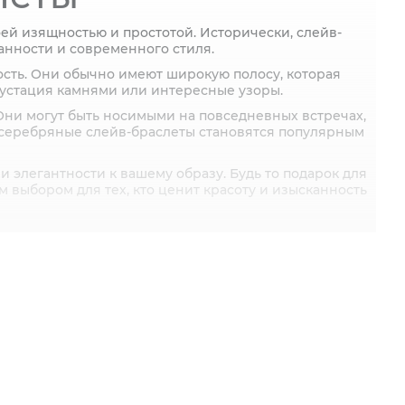
ей изящностью и простотой. Исторически, слейв-
анности и современного стиля.
ость. Они обычно имеют широкую полосу, которая
рустация камнями или интересные узоры.
Они могут быть носимыми на повседневных встречах,
, серебряные слейв-браслеты становятся популярным
и элегантности к вашему образу. Будь то подарок для
 выбором для тех, кто ценит красоту и изысканность