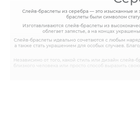
Слейв-браслеты из серебра — это изысканные и 
браслеты были символом стату
Изготавливаются слейв-браслеты из высококачес
облегает запястье, а на концах украше
Слейв-браслеты идеально сочетаются с любым наряд
а также стать украшением для особых случаев. Бла
Независимо от того, какой стиль или дизайн слейв-б
близкого человека или просто способ выразить свою