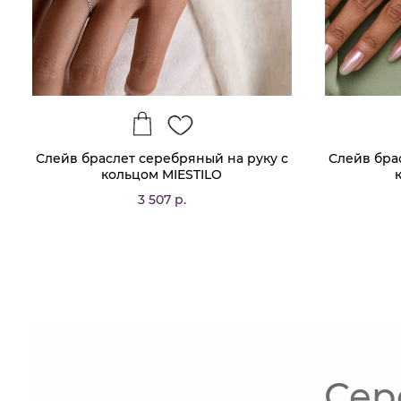
Слейв браслет серебряный на руку с
Слейв бра
кольцом MIESTILO
3 507 р.
Сер