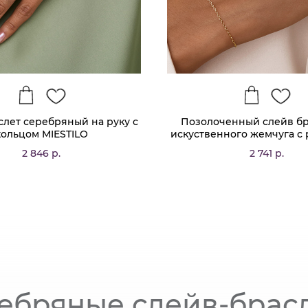
слет серебряный на руку с
Позолоченный слейв бр
кольцом MIESTILO
искуственного жемчуга с
2 846 р.
2 741 р.
ебряные слейв-брас