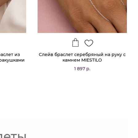
аслет из
Слейв браслет серебряный на руку с
 ракушками
камнем MIESTILO
1 897 р.
леты