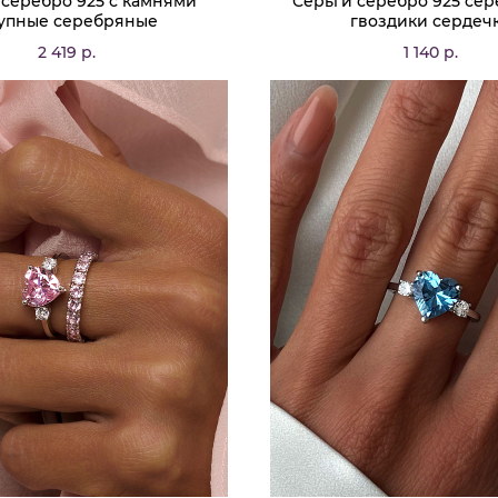
 серебро 925 с камнями
Серьги серебро 925 се
упные серебряные
гвоздики сердеч
2 419 р.
1 140 р.