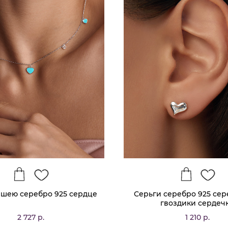
 шею серебро 925 сердце
Серьги серебро 925 се
гвоздики сердеч
2 727 р.
1 210 р.