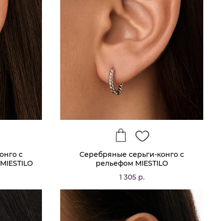
онго с
Серебряные серьги-конго с
MIESTILO
рельефом MIESTILO
1 305 р.