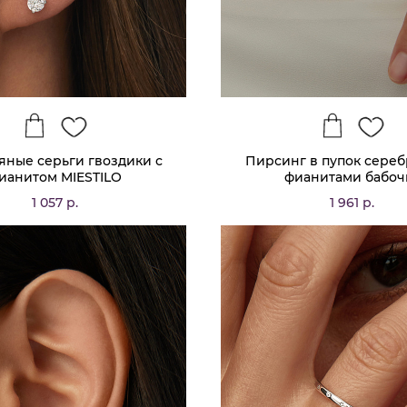
яные серьги гвоздики с
Пирсинг в пупок сереб
ианитом MIESTILO
фианитами бабоч
1 057 р.
1 961 р.