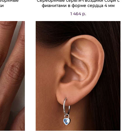
ребряные
Серебряные серьги-гвоздики Софи с
ки
фианитами в форме сердца 4 мм
1 464 р.