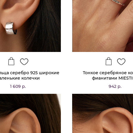
льца серебро 925 широкие
Тонкое серебряное ко
аленькие колечки
фианитами MIEST
1 609 р.
942 р.