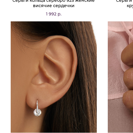
Серьги кольца серебро 925 женские
Серьги
висячие сердечки
кр
1 992 р.