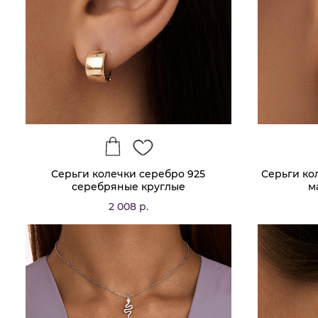
Серьги колечки серебро 925
Серьги ко
серебряные круглые
м
2 008 р.