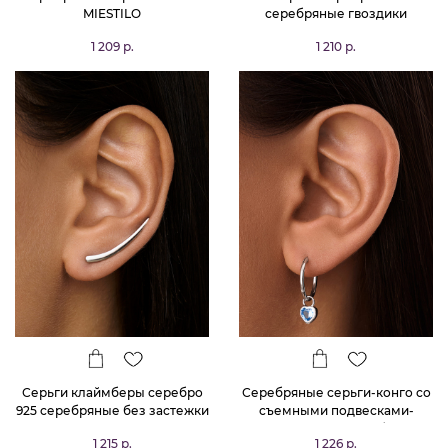
MIESTILO
серебряные гвоздики
сердечки
1 209 р.
1 210 р.
Серьги клаймберы серебро
Серебряные серьги-конго со
925 серебряные без застежки
съемными подвесками-
сердечками с голубыми
1 215 р.
1 226 р.
фианитами MIESTILO