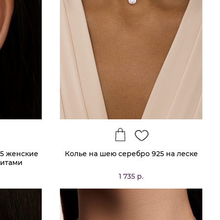
25 женские
Колье на шею серебро 925 на леске
нитами
1 735 р.