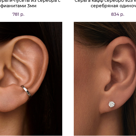
ерьги-пусеты из серебра с
Серьга кафф серебро 925 
фианитами 3мм
серебряная одино
781 р.
834 р.