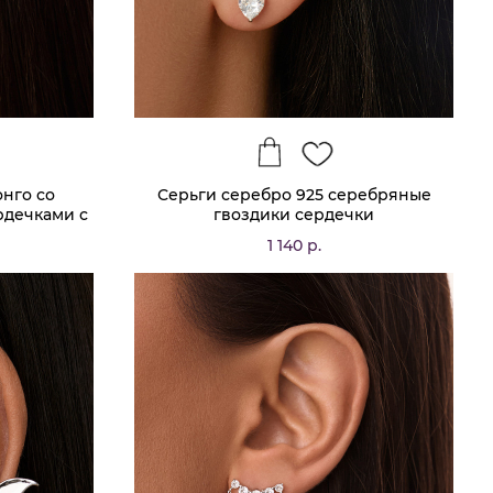
нго со
Серьги серебро 925 серебряные
рдечками с
гвоздики сердечки
IESTILO
1 140 р.