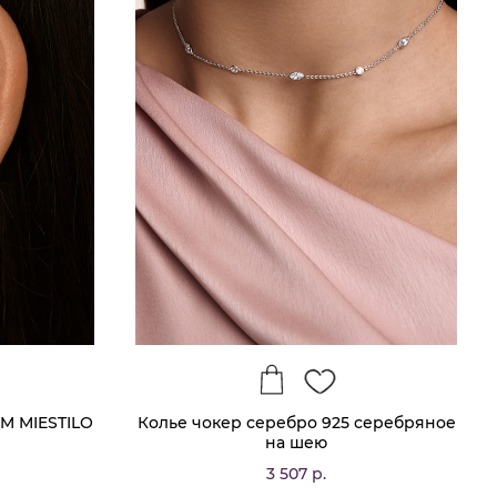
M MIESTILO
Колье чокер серебро 925 серебряное
на шею
3 507 р.