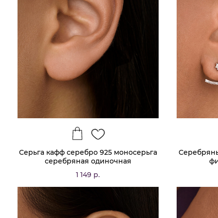
Серьга кафф серебро 925 моносерьга
Серебряны
серебряная одиночная
фи
1 149 р.