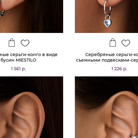
ные серьги-конго в виде
Серебряные серьги-ко
бусин MIESTILO
съемными подвесками-се
голубыми фианитами M
1 561 р.
1 226 р.