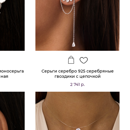
моносерьга
Серьги серебро 925 серебряные
чная
гвоздики с цепочкой
2 741 р.