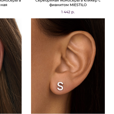
моносерьга
Серебряная моносерьга кликер с
чная
фианитом MIESTILO
1 442 р.