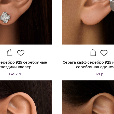
серебро 925 серебряные
Серьга кафф серебро 925 
гвоздики клевер
серебряная одино
1 492 р.
1 121 р.