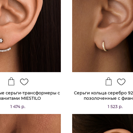
е серьги-трансформеры с
Серьги кольца серебро 9
анитами MIESTILO
позолоченные с фиа
1 474 р.
1 523 р.