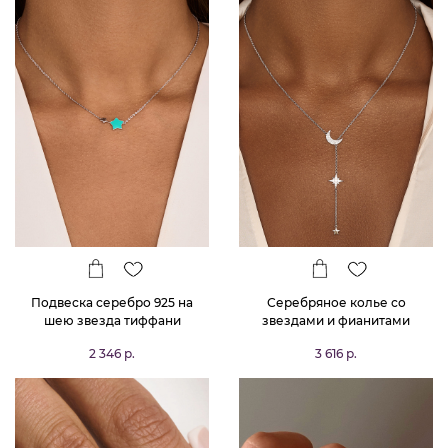
Подвеска серебро 925 на
Серебряное колье со
шею звезда тиффани
звездами и фианитами
MIESTILO
2 346 р.
3 616 р.