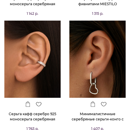
моносерьга серебряная
фианитами MIESTILO
одиночная
1 142 р.
1 315 р.
Серьга кафф серебро 925
Минималистичные
моносерьга серебряная
серебряные серьги-конго с
одиночная MIESTILO
подвеской в форме сердца
1 763 р.
1 407 р.
MIESTILO