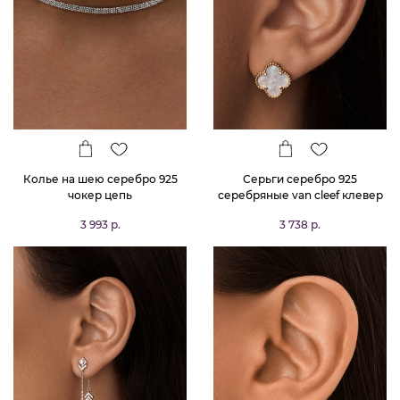
Колье на шею серебро 925
Серьги серебро 925
чокер цепь
серебряные van cleef клевер
3 993 р.
3 738 р.