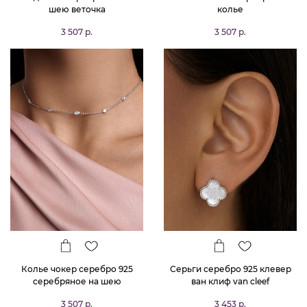
шею веточка
колье
3 507 р.
3 507 р.
Колье чокер серебро 925
Серьги серебро 925 клевер
серебряное на шею
ван клиф van cleef
3 507 р.
3 453 р.