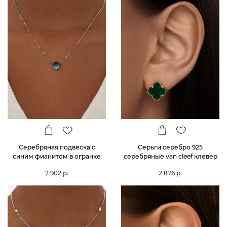
Серебряная подвеска с
Серьги серебро 925
синим фианитом в огранке
серебряные van cleef клевер
сердце MIESTILO
2 902 р.
2 876 р.