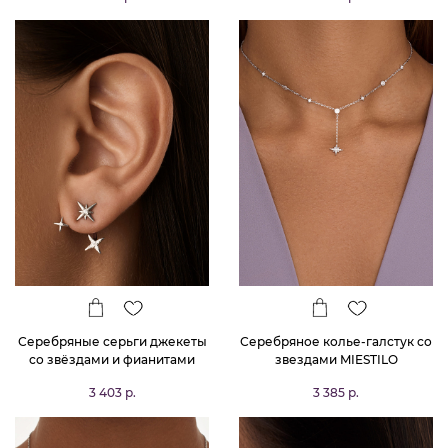
Серебряные серьги джекеты
Серебряное колье-галстук со
со звёздами и фианитами
звездами MIESTILO
Isida
3 403 р.
3 385 р.