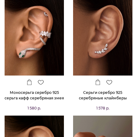
Моносерьга серебро 925
Серьги серебро 925
серьга кафф серебряная змея
серебряные клаймберы
веточка с камнями
1 580 р.
1 578 р.