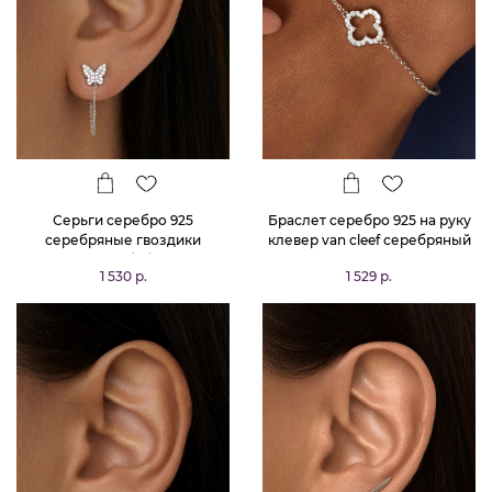
Серьги серебро 925
Браслет серебро 925 на руку
серебряные гвоздики
клевер van cleef серебряный
женские бабочки
1 530 р.
1 529 р.