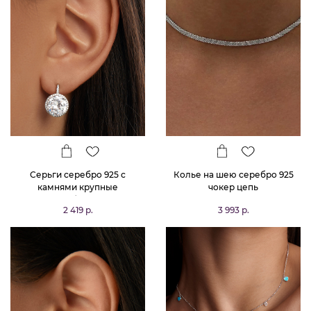
Серьги серебро 925 с
Колье на шею серебро 925
камнями крупные
чокер цепь
серебряные
2 419 р.
3 993 р.