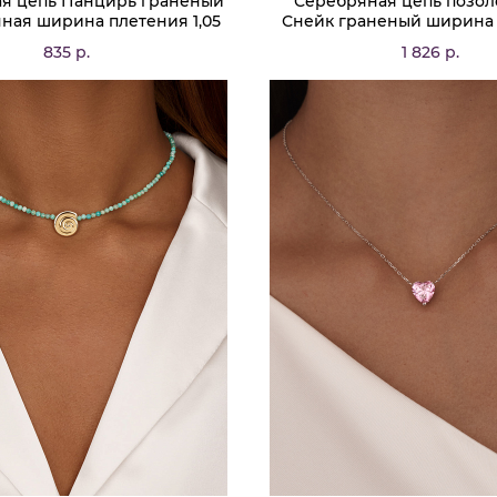
я цепь Панцирь граненый
Серебряная цепь позо
ная ширина плетения 1,05
Снейк граненый ширина
D проволоки 0,3 мм
0,75 мм D проволоки 
835 р.
1 826 р.