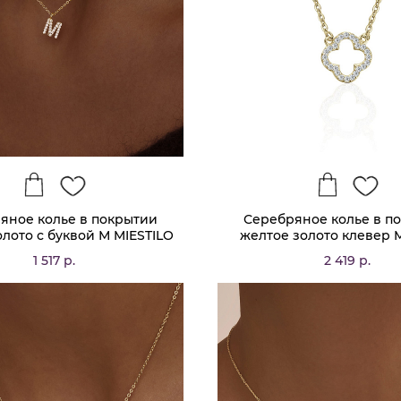
яное колье в покрытии
Серебряное колье в п
лото с буквой М MIESTILO
желтое золото клевер 
1 517 р.
2 419 р.