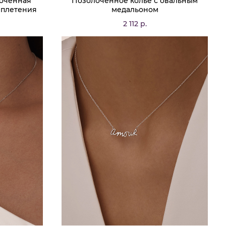
лоченная
Позолоченное колье с овальным
 плетения
медальоном
0,3 мм
2 112 р.