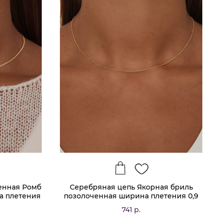
енная Ромб
Серебряная цепь Якорная бриль
а плетения
позолоченная ширина плетения 0,9
,35 мм
мм D проволоки 0,25 мм
741 р.