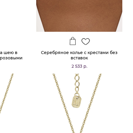
а шею в
Серебряное колье с крестами без
 розовыми
вставок
2 533 р.