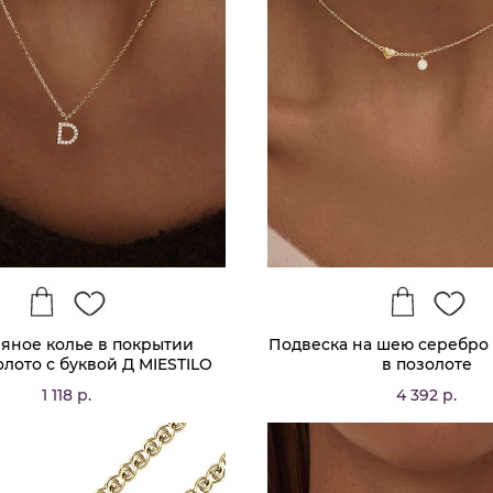
яное колье в покрытии
Подвеска на шею серебро 
олото с буквой Д MIESTILO
в позолоте
1 118 р.
4 392 р.