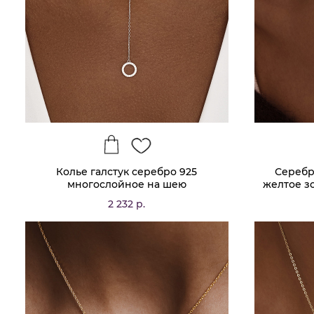
Колье галстук серебро 925
Серебр
многослойное на шею
желтое зо
2 232 р.