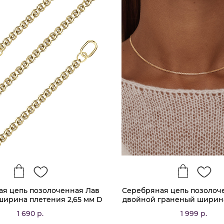
я цепь позолоченная Лав
Серебряная цепь позолоч
ширина плетения 2,65 мм D
двойной граненый ширин
проволоки 0,4 мм
1,9 мм D проволоки 0
1 690 р.
1 999 р.