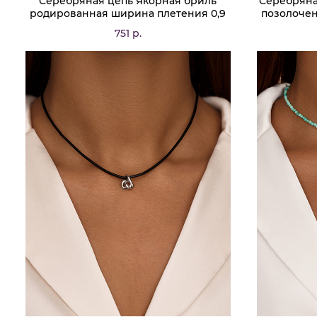
Серебряная цепь Якорная бриль
Серебряна
родированная ширина плетения 0,9
позолочен
мм D проволоки 0,25 мм
мм 
751 р.