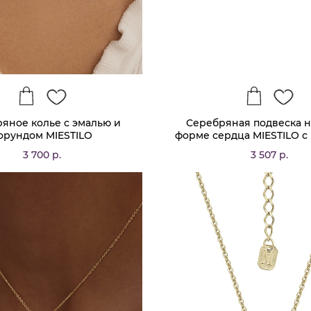
яное колье с эмалью и
Серебряная подвеска н
орундом MIESTILO
форме сердца MIESTILO с
фианитами
3 700 р.
3 507 р.