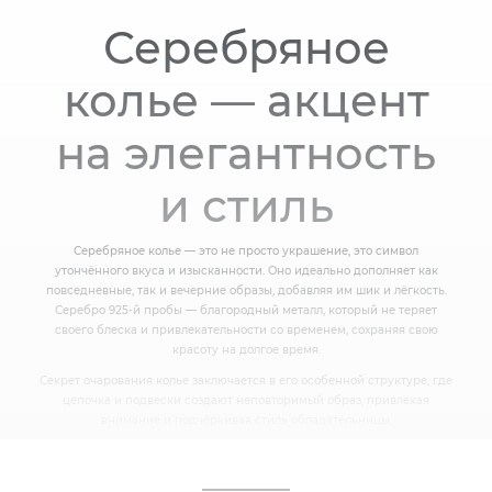
Серебряное
колье — акцент
на элегантность
и стиль
Серебряное колье — это не просто украшение, это символ
утончённого вкуса и изысканности. Оно идеально дополняет как
повседневные, так и вечерние образы, добавляя им шик и лёгкость.
Серебро 925-й пробы — благородный металл, который не теряет
своего блеска и привлекательности со временем, сохраняя свою
красоту на долгое время.
Секрет очарования колье заключается в его особенной структуре, где
цепочка и подвески создают неповторимый образ, привлекая
внимание и подчёркивая стиль обладательницы.
ВИДЫ КОЛЬЕ В НАШЕМ ИНТЕРНЕТ-
МАГАЗИНЕ