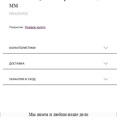
мм
N9430002
Покрытие:
Розовое золото
ХАРАКТЕРИСТИКИ
ДОСТАВКА
ГАРАНТИЯ И УХОД
Все наши материалы гипоалергенны
Мы знаем и любим наше дело
Примерка перед покупкой