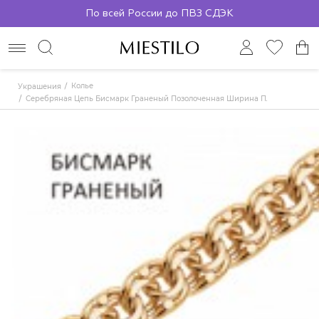
По всей России до ПВЗ СДЭК
Колье
Украшения
Серебряная Цепь Бисмарк Граненый Позолоченная Ширина Плетения 5 Мм 