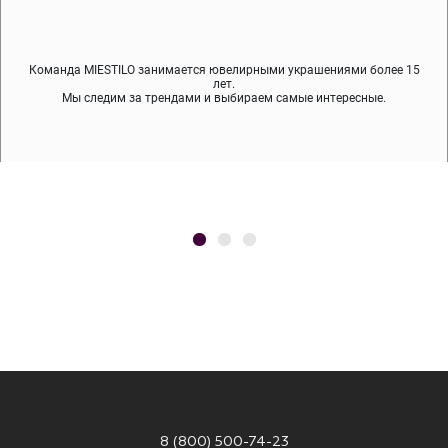
Команда MIESTILO занимается ювелирными украшениями более 15
Во время доставки спокойно примеряйте украшения, выбирайте те,
Мы используем покрытие (родий, ювелирный сплав), которое не
содержит никеля и свинца — это исключает аллергию.
что вам нравятся, остальные заберёт курьер.
лет.
Мы следим за трендами и выбираем самые интересные.
8 (800) 500-74-23