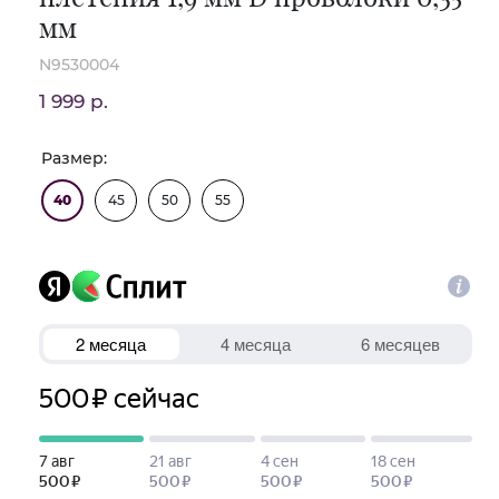
мм
N9530004
1 999 р.
Размер:
40
45
50
55