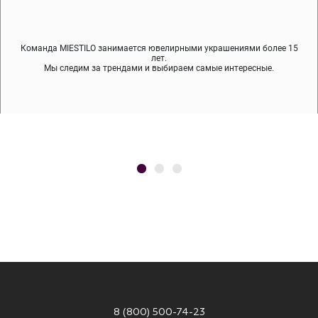
Команда MIESTILO занимается ювелирными украшениями более 15
Во время доставки спокойно примеряйте украшения, выбирайте те,
Мы используем покрытие (родий, ювелирный сплав), которое не
содержит никеля и свинца — это исключает аллергию.
что вам нравятся, остальные заберёт курьер.
лет.
Мы следим за трендами и выбираем самые интересные.
8 (800) 500-74-23