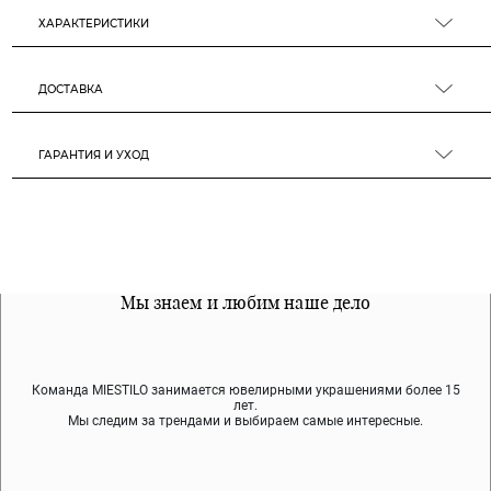
ХАРАКТЕРИСТИКИ
ДОСТАВКА
ГАРАНТИЯ И УХОД
Все наши материалы гипоалергенны
Мы знаем и любим наше дело
Примерка перед покупкой
Команда MIESTILO занимается ювелирными украшениями более 15
Во время доставки спокойно примеряйте украшения, выбирайте те,
Мы используем покрытие (родий, ювелирный сплав), которое не
содержит никеля и свинца — это исключает аллергию.
что вам нравятся, остальные заберёт курьер.
лет.
Мы следим за трендами и выбираем самые интересные.