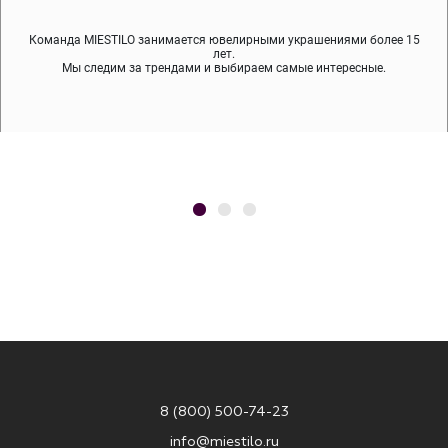
Команда MIESTILO занимается ювелирными украшениями более 15
Во время доставки спокойно примеряйте украшения, выбирайте те,
Мы используем покрытие (родий, ювелирный сплав), которое не
содержит никеля и свинца — это исключает аллергию.
что вам нравятся, остальные заберёт курьер.
лет.
Мы следим за трендами и выбираем самые интересные.
8 (800) 500-74-23
info@miestilo.ru