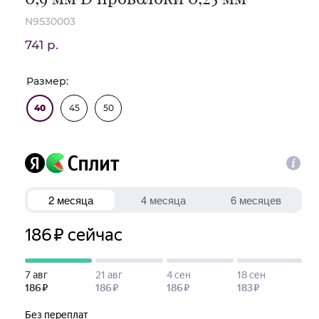
N9530003
741 р.
Размер:
40
45
50