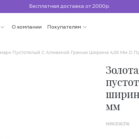
По всей России до ПВЗ СДЭК
О компании
Покупателям
смарк Пустотелый С Алмазной Гранью Ширина 4,05 Мм D П
Золота
пустот
ширина
мм
N96306316