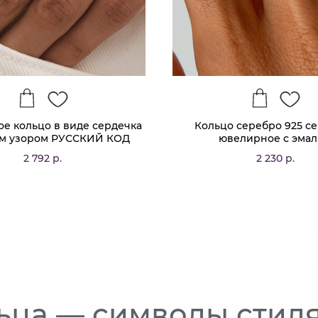
е кольцо в виде сердечка
Кольцо серебро 925 с
ым узором РУССКИЙ КОД
ювелирное с эма
2 792 р.
2 230 р.
ьца — символы стиля