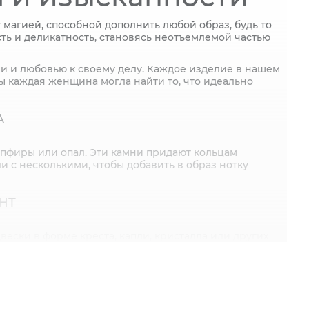
магией, способной дополнить любой образ, будь то
сть и деликатность, становясь неотъемлемой частью
и и любовью к своему делу. Каждое изделие в нашем
ы каждая женщина могла найти то, что идеально
А
апфиры или опал. Эти камни придают кольцам
 с несколькими, чтобы добавить в образ нотку
НТ
ски в форме креста, капли, кристалла или других
дчёркивая вашу утонченность.
БОР
ально подходят для тех, кто ищет что-то новое и