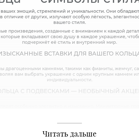
 ваших эмоций, стремлений и уникальности. Они обладают 
отличие от других, излучают особую лёгкость, элегантно
вашего стиля.
е произведения, созданные с вниманием к каждой детал
, которые вкладывают свою душу в каждое украшение, чтоб
подчеркнёт её стиль и внутренний мир.
ИЗЫСКАННЫЕ ВСТАВКИ ДЛЯ ВАШЕГО КОЛЬЦ
ы драгоценными камнями, такими как фианиты, жемчуг, с
воляя вам выбрать украшение с одним крупным камнем или
индивидуальности.
ОЛЬЦА С ПОДВЕСКАМИ — НЕОБЫЧНЫЙ АКЦЕ
ядят особенно элегантно и изысканно. Миниатюрные подве
чиваться при каждом движении, привлекая внимание и по
ЛАНГОВЫЕ КОЛЬЦА — ОРИГИНАЛЬНЫЙ ВЫ
Читать дальше
нге пальца, — это ещё одна уникальная тенденция. Они иде