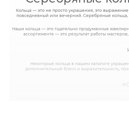
Кольца — это не просто украшения, это выражение
повседневный или вечерний. Серебряные кольца, в 
Наши кольца — это тщательно продуманные ювелирны
ассортименте — это результат работы мастеров
Некоторые кольца в нашем каталоге украшен
дополнительный блеск и выразительность, поз
К
Серебряные кольца с подвесными элементами выгл
элементов будут изящно пока
ФА
Фаланговые кольца, которые носят на одной фала