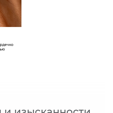
ердечко
лью
 и изысканности