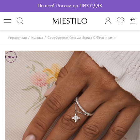
По всей России до ПВЗ СДЭК
Кольца
Серебряное Кольцо Исида С Фианитами
Украшения
NEW