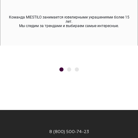
Команда MIESTILO занимается ювелирными украшениями более 15
Во время доставки спокойно примеряйте украшения, выбирайте те,
Мы используем покрытие (родий, ювелирный сплав), которое не
содержит никеля и свинца — это исключает аллергию.
что вам нравятся, остальные заберёт курьер.
лет.
Мы следим за трендами и выбираем самые интересные.
8 (800) 500-74-23