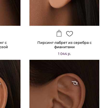
нг с
Пирсинг-лабрет из серебра с
юзой
фианитами
1 044 р.