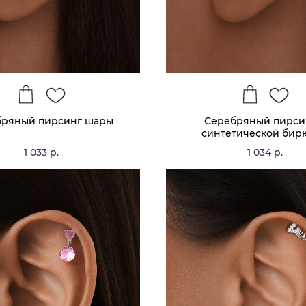
бряный пирсинг шары
Серебряный пирси
синтетической бир
1 033 р.
1 034 р.