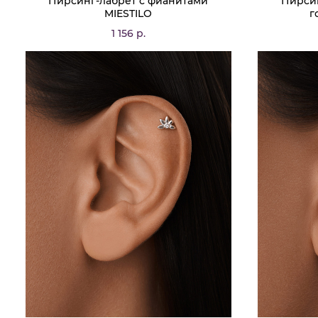
Пирсинг-лабрет с фианитами
Пирсин
MIESTILO
г
1 156 р.