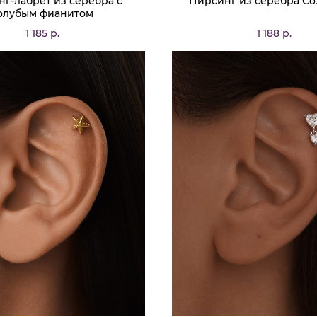
г-лабрет из серебра с
Пирсинг из серебра Со
олубым фианитом
1 185 р.
1 188 р.