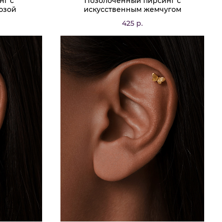
нг с
Позолоченный пирсинг с
юзой
искусственным жемчугом
425 р.