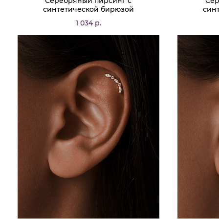
Серебряный пирсинг с
Сер
синтетической бирюзой
син
1 034 р.