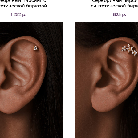
ебряный пирсинг с
Серебряный пирси
тетической бирюзой
синтетической бир
1 252 р.
825 р.