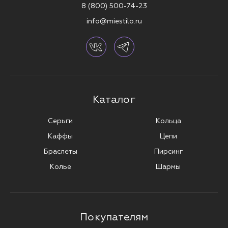
8 (800) 500-74-23
Не следуй за модой — создавай её. Вместе с MIESTILO.
info@miestilo.ru
Каталог
Серьги
Кольца
Каффы
Цепи
Браслеты
Пирсинг
Колье
Шармы
Покупателям