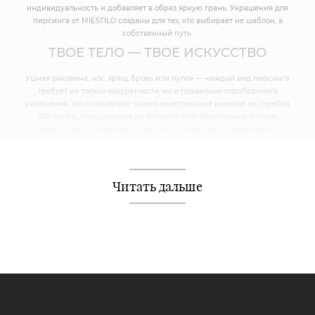
индивидуальность и добавляет в образ яркую грань. Украшения для
пирсинга от MIESTILO созданы для тех, кто выбирает не шаблон, а
собственный путь.
ТВОЕ ТЕЛО — ТВОЕ ИСКУССТВО
Ушная раковина, нос, хрящ, бровь или пупок — каждый вид пирсинга
требует не только аккуратности, но и правильно подобранного
украшения. Мы предлагаем только качественные изделия из серебра
925 пробы, продуманные до мелочей. Они безопасны для кожи,
удобно сидят и сохраняют свой блеск даже при активной носке.
ПИРСИНГ — ЭТО ПРО СТИЛЬ И
КОМФОРТ
Читать дальше
Мы в MIESTILO уверены: даже самые смелые украшения могут быть
утонченными. В нашем каталоге ты найдёшь модели, которые
подойдут как для повседневной носки, так и для особых случаев.
От дерзких акцентов до едва заметных деталей — выбор за тобой.
ЗАКАЗЫВАЙ ЛЕГКО И УВЕРЕННО
В официальном интернет-магазине MIESTILO ты можешь купить
украшения для пирсинга с доставкой по всей России. А бонусная
программа сделает покупки ещё приятнее — накапливай баллы и
получай скидки до 40%.