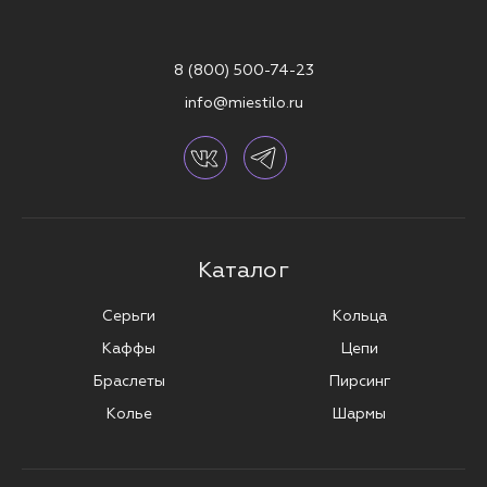
УДОБСТВО И СТИЛЬ В ОДНОМ
УКРАШЕНИИ
8 (800) 500-74-23
Выбирая украшения для пирсинга носа от MIESTILO, ты можешь быть
уверена в их качестве, безопасности и долговечности. Все наши
info@miestilo.ru
изделия идеально подходят как для новичков, так и для тех, кто уже
давно носит пирсинг.
Оформляй заказ в официальном интернет-магазине MIESTILO с
доставкой по всей России. Получи бонусы на каждую покупку и
скидки до 40% с нашей программой лояльности.
Добавь яркости своему стилю с украшениями для пирсинга носа от
MIESTILO.
Каталог
Серьги
Кольца
Каффы
Цепи
Браслеты
Пирсинг
Колье
Шармы