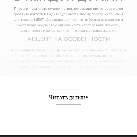
Пирсинг носа — это смелое и стильное украшение, которое может
добавить яркости и индивидуальности твоему образу. Украшения
для носа от MIESTILO созданы для тех, кто не боится выделяться и
хочет подчеркнуть свою уникальность через детали. Лёгкость,
элегантность и качество — вот что отличает наши изделия.
АКЦЕНТ НА ОСОБЕННОСТИ
Нос — одна из самых популярных зон для пирсинга, и украшения для
этой части тела должны быть не только стильными, но и
комфортными. Мы предлагаем украшения для носа, выполненные из
серебра 925-й пробы. У нас есть серьги-гвоздики для ноздри,
маленькие кольца и тонкие сегменты, которые идеально подходят
для ежедневного использования.
Наши украшения безопасны для кожи, надёжно фиксируются и
долго сохраняют свою форму и блеск.
Читать дальше
ИДЕАЛЬНЫЙ ВЫБОР ДЛЯ ЛЮБОГО
ОБРАЗА
Пирсинг носа может быть как ярким акцентом в смелом образе, так и
утончённым дополнением к более сдержанному стилю. MIESTILO
предлагает украшения, которые подходят для разных ситуаций — от
повседневных встреч до вечеринок и особых событий.