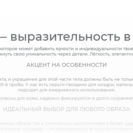
— выразительность в
которое может добавить яркости и индивидуальности твое
ркнуть свою уникальность через детали. Лёгкость, элегантн
АКЦЕНТ НА ОСОБЕННОСТИ
га, и украшения для этой части тела должны быть не тол
5-й пробы. У нас есть серьги-гвоздики для ноздри, малень
подходят для ежедневного использования.
пасны для кожи, надёжно фиксируются и долго сохраняют
ИДЕАЛЬНЫЙ ВЫБОР ДЛЯ ЛЮБОГО ОБРАЗА
смелом образе, так и утончённым дополнением к более сде
ля разных ситуаций — от повседневных встреч до вечерино