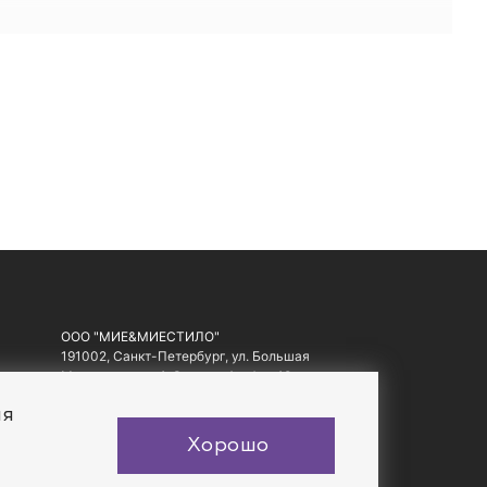
долговечности. Все наши изделия идеально подходят
г.
аждую покупку и скидки до 40% с нашей программой
MIESTILO.
ООО "МИЕ&МИЕСТИЛО"
191002, Санкт-Петербург, ул. Большая
Московская, д. 1-3, литер А, офис 10.
ИНН: 7810557441, ОГРН: 1097847178560
ия
Хорошо