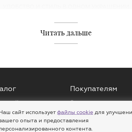
УДОБСТВО И СТИЛЬ В ОДНОМ УКРАШЕНИИ
 ты можешь быть уверена в их качестве, безопасности и 
ак для новичков, так и для тех, кто уже давно носит пирсин
Читать дальше
MIESTILO с доставкой по всей России. Получи бонусы на к
лояльности.
ркости своему стилю с украшениями для пирсинга носа от 
алог
Покупателям
ги
Кольца
О компании
ы
Цепи
Доставка
Наш сайт использует
файлы cookie
для улучшен
леты
Пирсинг
Полезное
вашего опыта и предоставления
персонализированного контента.
е
Шармы