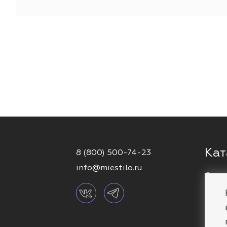
Выбирая украшения для пирсинга носа от MIESTILO,
к
Оформляй заказ в официальном интернет-магазине 
Добавь я
Кат
8 (800) 500-74-23
info@miestilo.ru
Серь
Кафф
Брас
Коль