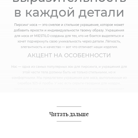
в каждой детали
Пирсинг носа — это смелое и стильное украшение, которое может
добавить яркости и индивидуальности твоему образу. Украшения
для носа от MIESTILO созданы для тех, кто не боится выделяться и
хочет подчеркнуть свою уникальность через детали. Лёгкость,
элегантность и качество — вот что отличает наши изделия.
АКЦЕНТ НА ОСОБЕННОСТИ
Нос — одна из самых популярных зон для пирсинга, и украшения для
этой части тела должны быть не только стильными, но и
комфортными. Мы предлагаем украшения для носа, выполненные из
серебра 925-й пробы. У нас есть серьги-гвоздики для ноздри,
маленькие кольца и тонкие сегменты, которые идеально подходят
для ежедневного использования.
Наши украшения безопасны для кожи, надёжно фиксируются и
долго сохраняют свою форму и блеск.
Читать дальше
ИДЕАЛЬНЫЙ ВЫБОР ДЛЯ ЛЮБОГО
ОБРАЗА
Пирсинг носа может быть как ярким акцентом в смелом образе, так и