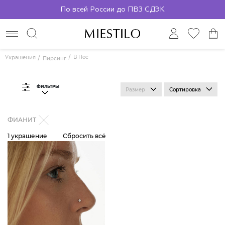
По всей России до ПВЗ СДЭК
В Нос
Украшения
Пирсинг
ФИЛЬТРЫ
Размер
Сортировка
ФИАНИТ
1 украшение
Сбросить всё