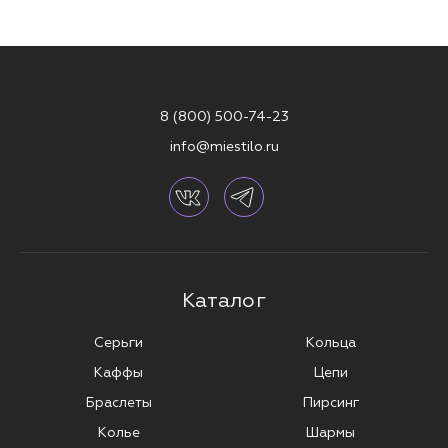
утончённым дополнением к более сдержанному стилю. MIESTILO
предлагает украшения, которые подходят для разных ситуаций — от
повседневных встреч до вечеринок и особых событий.
УДОБСТВО И СТИЛЬ В ОДНОМ
УКРАШЕНИИ
8 (800) 500-74-23
Выбирая украшения для пирсинга носа от MIESTILO, ты можешь быть
уверена в их качестве, безопасности и долговечности. Все наши
info@miestilo.ru
изделия идеально подходят как для новичков, так и для тех, кто уже
давно носит пирсинг.
Оформляй заказ в официальном интернет-магазине MIESTILO с
доставкой по всей России. Получи бонусы на каждую покупку и
скидки до 40% с нашей программой лояльности.
Добавь яркости своему стилю с украшениями для пирсинга носа от
MIESTILO.
Каталог
Серьги
Кольца
Каффы
Цепи
Браслеты
Пирсинг
Колье
Шармы