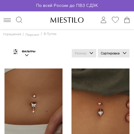
По всей России до ПВЗ СДЭК
В Пупок
Украшения
Пирсинг
ФИЛЬТРЫ
Размер
Сортировка