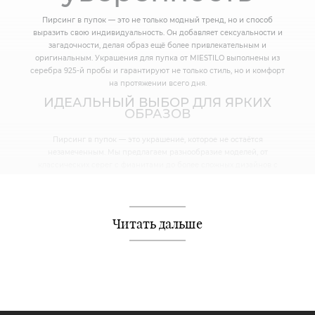
Пирсинг в пупок — это не только модный тренд, но и способ
выразить свою индивидуальность. Он добавляет сексуальности и
загадочности, делая образ ещё более привлекательным и
оригинальным. Украшения для пупка от MIESTILO выполнены из
серебра 925-й пробы и гарантируют не только стиль, но и комфорт
на протяжении всего дня.
ИДЕАЛЬНЫЙ ВЫБОР ДЛЯ ЯРКИХ
ОБРАЗОВ
Пирсинг в пупок — это украшение, которое не остаётся
незамеченным. Мы предлагаем разнообразие моделей, от
классических серег с фианитами до более сложных дизайнов с
подвесками и декоративными элементами. Каждое украшение
создаёт свой неповторимый акцент и позволяет подчеркнуть твою
уникальность.
Читать дальше
КОМФОРТ И КАЧЕСТВО
Серебряные украшения для пупка от MIESTILO легко носить каждый
день, а их продуманный дизайн и надёжные застёжки обеспечивают
удобство даже в активном образе жизни. Всё, что тебе нужно — это
выбрать модель, которая идеально подходит твоему стилю и
настроению.
ЗАКАЗЫВАЙ С УДОБСТВОМ