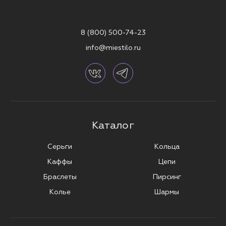
Приобретай украшения для пирсинга пупка в официальном
интернет-магазине MIESTILO с доставкой по всей России. Бонусы и
8 (800) 500-74-23
скидки до 40% помогут сделать покупку ещё более приятной.
info@miestilo.ru
Подчеркни свою индивидуальность с украшениями для пирсинга от
MIESTILO.
Каталог
Серьги
Кольца
Каффы
Цепи
Браслеты
Пирсинг
Колье
Шармы