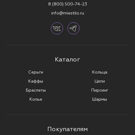
интернет-магазине MIESTILO с доставкой по всей России. Бонусы и
8 (800) 500-74-23
скидки до 40% помогут сделать покупку ещё более приятной.
info@miestilo.ru
Подчеркни свою индивидуальность с украшениями для пирсинга от
MIESTILO.
Каталог
Серьги
Кольца
Каффы
Цепи
Браслеты
Пирсинг
Колье
Шармы
Покупателям