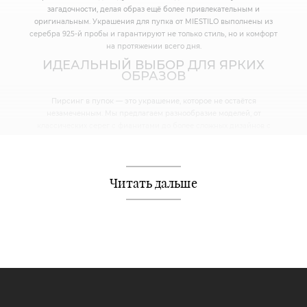
загадочности, делая образ ещё более привлекательным и
оригинальным. Украшения для пупка от MIESTILO выполнены из
серебра 925-й пробы и гарантируют не только стиль, но и комфорт
на протяжении всего дня.
ИДЕАЛЬНЫЙ ВЫБОР ДЛЯ ЯРКИХ
ОБРАЗОВ
Пирсинг в пупок — это украшение, которое не остаётся
незамеченным. Мы предлагаем разнообразие моделей, от
классических серег с фианитами до более сложных дизайнов с
подвесками и декоративными элементами. Каждое украшение
создаёт свой неповторимый акцент и позволяет подчеркнуть твою
уникальность.
Читать дальше
КОМФОРТ И КАЧЕСТВО
Серебряные украшения для пупка от MIESTILO легко носить каждый
день, а их продуманный дизайн и надёжные застёжки обеспечивают
удобство даже в активном образе жизни. Всё, что тебе нужно — это
выбрать модель, которая идеально подходит твоему стилю и
настроению.
ЗАКАЗЫВАЙ С УДОБСТВОМ
Приобретай украшения для пирсинга пупка в официальном