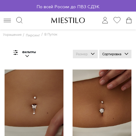
По всей России до ПВЗ СДЭК
В Пупок
Украшения
Пирсинг
ФИЛЬТРЫ
Размер
Сортировка