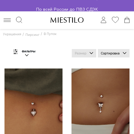
По всей России до ПВЗ СДЭК
В Пупок
Украшения
Пирсинг
ФИЛЬТРЫ
Размер
Сортировка