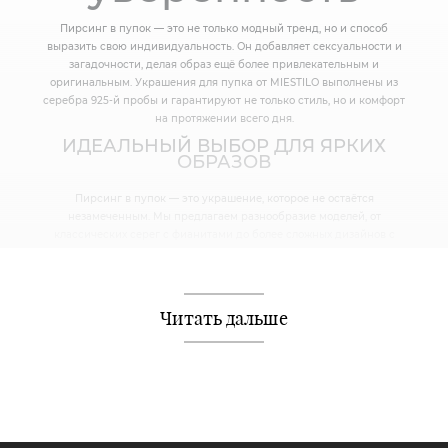
Пирсинг в пупок — это не только модный тренд, но и способ
выразить свою индивидуальность. Он добавляет сексуальности и
загадочности, делая образ ещё более привлекательным и
оригинальным. Украшения для пупка от MIESTILO выполнены из
серебра 925-й пробы и гарантируют не только стиль, но и комфорт
на протяжении всего дня.
ИДЕАЛЬНЫЙ ВЫБОР ДЛЯ ЯРКИХ
ОБРАЗОВ
Пирсинг в пупок — это украшение, которое не остаётся
незамеченным. Мы предлагаем разнообразие моделей, от
классических серег с фианитами до более сложных дизайнов с
подвесками и декоративными элементами. Каждое украшение
создаёт свой неповторимый акцент и позволяет подчеркнуть твою
уникальность.
Читать дальше
КОМФОРТ И КАЧЕСТВО
Серебряные украшения для пупка от MIESTILO легко носить каждый
день, а их продуманный дизайн и надёжные застёжки обеспечивают
удобство даже в активном образе жизни. Всё, что тебе нужно — это
выбрать модель, которая идеально подходит твоему стилю и
настроению.
ЗАКАЗЫВАЙ С УДОБСТВОМ