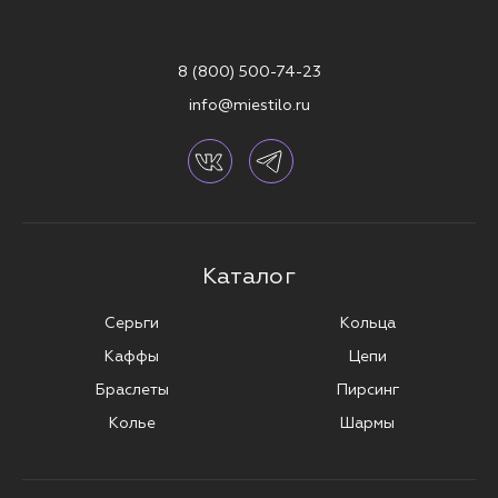
Приобретай украшения для пирсинга пупка в официальном
интернет-магазине MIESTILO с доставкой по всей России. Бонусы и
8 (800) 500-74-23
скидки до 40% помогут сделать покупку ещё более приятной.
info@miestilo.ru
Подчеркни свою индивидуальность с украшениями для пирсинга от
MIESTILO.
Каталог
Серьги
Кольца
Каффы
Цепи
Браслеты
Пирсинг
Колье
Шармы