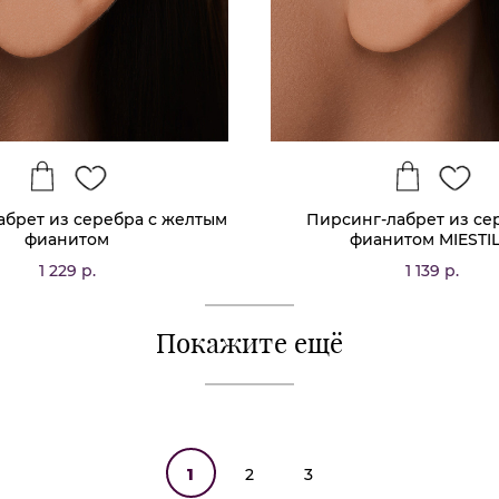
абрет из серебра с желтым
Пирсинг-лабрет из се
фианитом
фианитом MIESTI
1 229 р.
1 139 р.
Покажите ещё
1
2
3