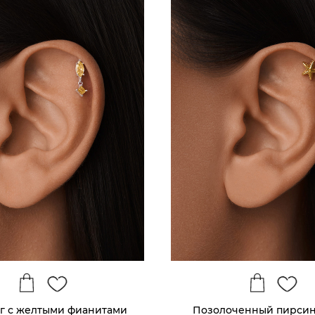
г с желтыми фианитами
Позолоченный пирсин