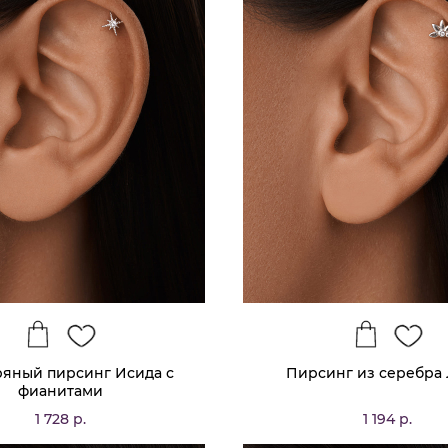
яный пирсинг Исида с
Пирсинг из серебра 
фианитами
1 728 р.
1 194 р.