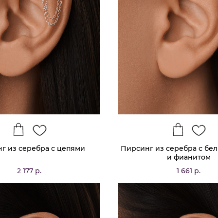
г из серебра с цепями
Пирсинг из серебра с бе
и фианитом
2 177 р.
1 661 р.