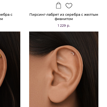
ребра с
Пирсинг-лабрет из серебра с желтым
ом
фианитом
1 229 р.