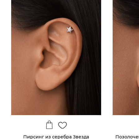
Пирсинг из серебра Звезда
Позолоче