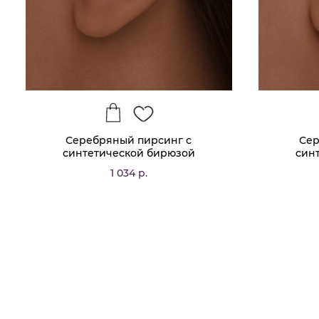
Серебряный пирсинг с
Сер
синтетической бирюзой
син
1 034 р.