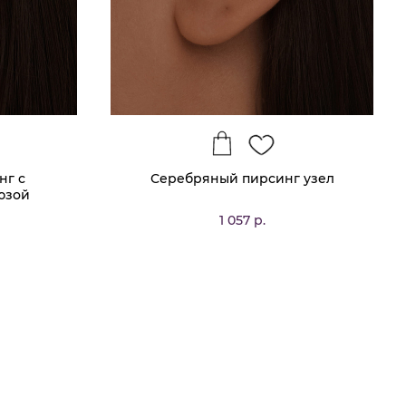
нг с
Серебряный пирсинг узел
юзой
1 057 р.