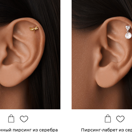
нный пирсинг из серебра
Пирсинг-лабрет из се