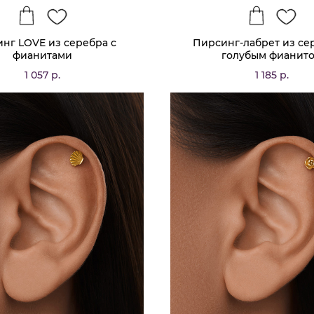
нг LOVE из серебра с
Пирсинг-лабрет из се
фианитами
голубым фианит
1 057 р.
1 185 р.