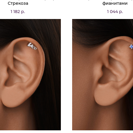
Стрекоза
фианитами
1 182 р.
1 044 р.