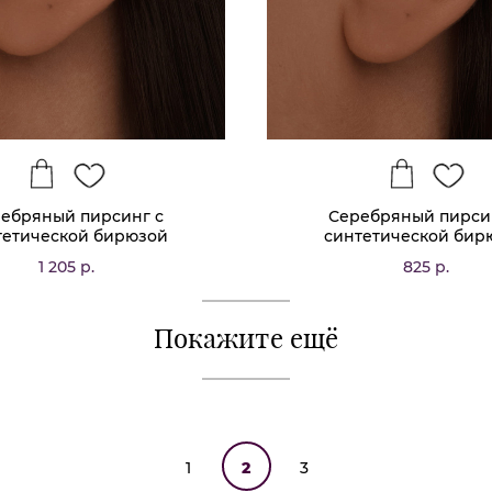
ебряный пирсинг с
Серебряный пирси
тетической бирюзой
синтетической бир
1 205 р.
825 р.
Покажите ещё
1
2
3