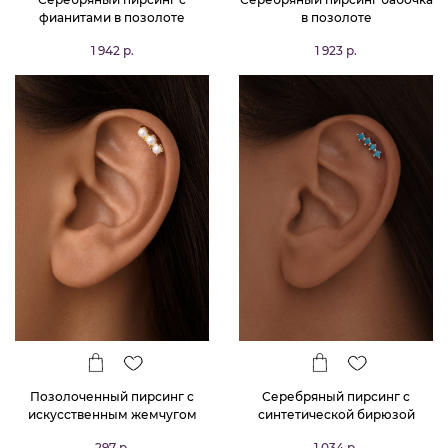
фианитами в позолоте
в позолоте
1 942 р.
1 923 р.
Позолоченный пирсинг с
Серебряный пирсинг с
искусственным жемчугом
синтетической бирюзой
297 р.
1 034 р.