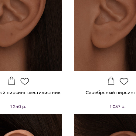
ый пирсинг шестилистник
Серебряный пирсинг
1 240 р.
1 057 р.