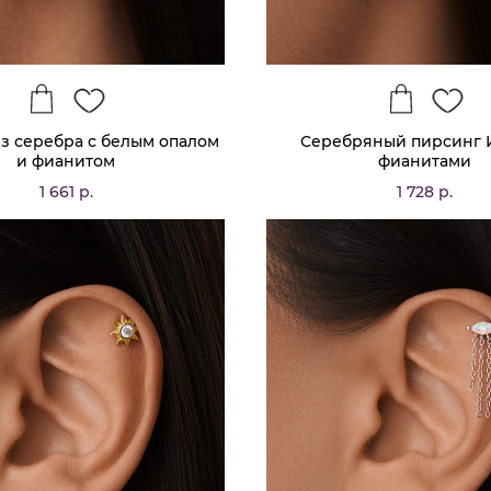
з серебра с белым опалом
Серебряный пирсинг 
и фианитом
фианитами
1 661 р.
1 728 р.