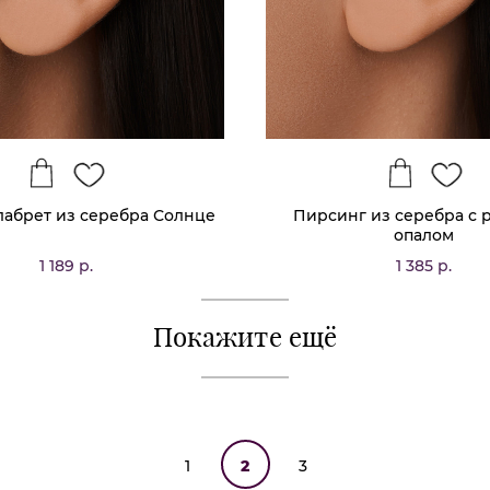
лабрет из серебра Солнце
Пирсинг из серебра с 
опалом
1 189 р.
1 385 р.
Покажите ещё
1
2
3