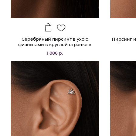
Серебряный пирсинг в ухо с
Пирсинг и
фианитами в круглой огранке в
позолоте
1 886 р.