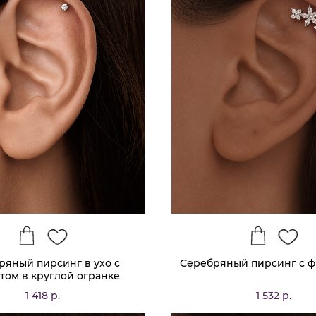
ряный пирсинг в ухо с
Серебряный пирсинг с 
том в круглой огранке
1 418 р.
1 532 р.