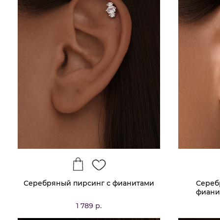
Серебряный пирсинг с фианитами
Сереб
фиани
1 789 р.