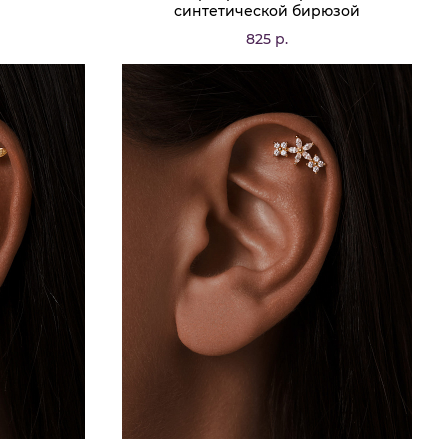
синтетической бирюзой
825 р.