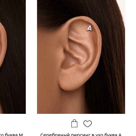
о буква М
Серебряный пирсинг в ухо буква А