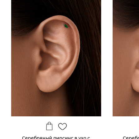
Серебряный пирсинг в ухо с
Сереб