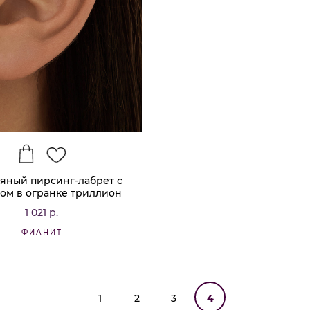
яный пирсинг-лабрет с
ом в огранке триллион
MIESTILO
1 021 р.
ФИАНИТ
1
2
3
4