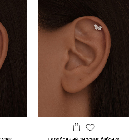
 узел
Серебряный пирсинг бабочка