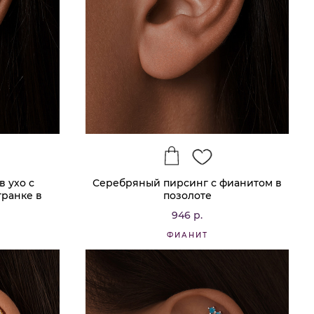
 ухо с
Серебряный пирсинг с фианитом в
гранке в
позолоте
946 р.
ФИАНИТ