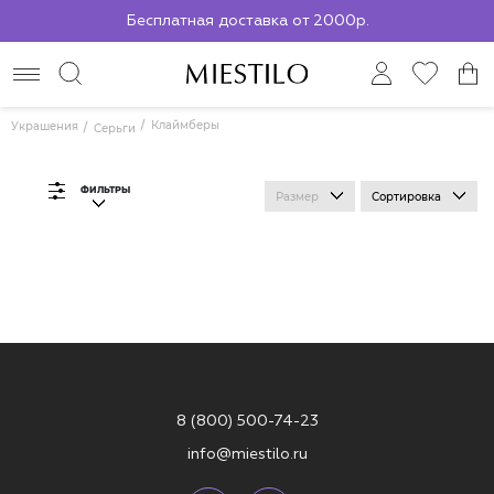
Бесплатная доставка от 2000р.
По всей России до ПВЗ СДЭК
Клаймберы
Украшения
Серьги
ФИЛЬТРЫ
Размер
Сортировка
8 (800) 500-74-23
info@miestilo.ru