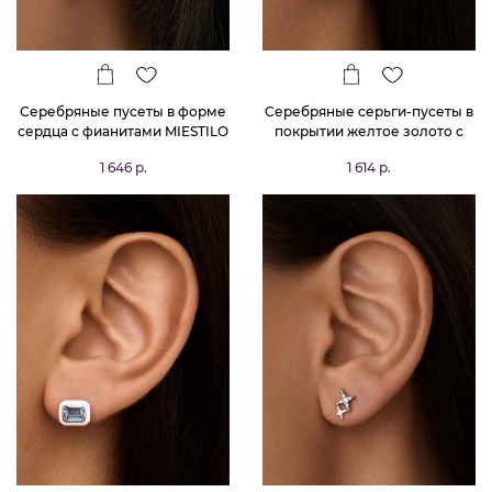
Серебряные пусеты в форме
Серебряные серьги-пусеты в
сердца с фианитами MIESTILO
покрытии желтое золото с
фианитами в форме звезды
1 646 р.
1 614 р.
MIESTILO