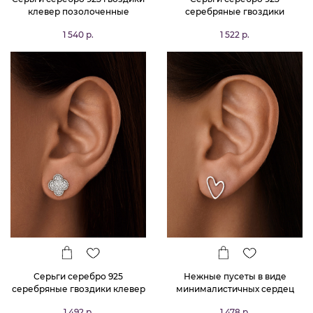
клевер позолоченные
серебряные гвоздики
женские с фианитами в
1 540 р.
1 522 р.
позолоте
Серьги серебро 925
Нежные пусеты в виде
серебряные гвоздики клевер
минималистичных сердец
1 492 р.
1 478 р.