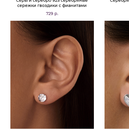
Серьги серебро 925 серебряные
Серебря
сережки гвоздики с фианитами
729 р.