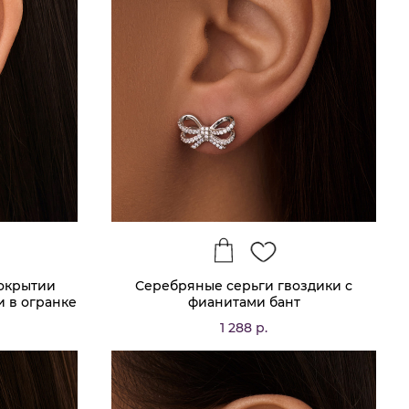
покрытии
Серебряные серьги гвоздики с
и в огранке
фианитами бант
O
1 288 р.