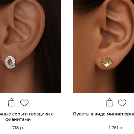
яные серьги гвоздики с
Пусеты в виде миниатюрн
фианитами
718 р.
1 761 р.