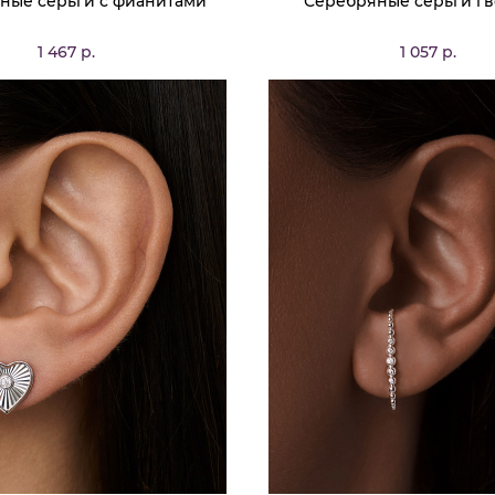
ные серьги с фианитами
Серебряные серьги г
1 467 р.
1 057 р.