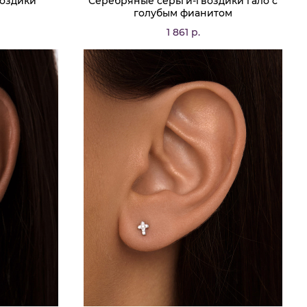
воздики
Серебряные серьги-гвоздики гало с
голубым фианитом
1 861 р.