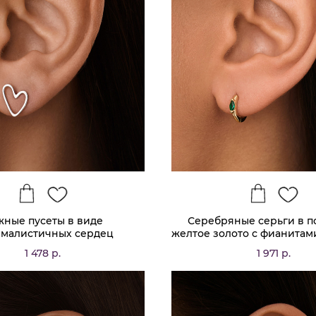
жные пусеты в виде
Серебряные серьги в 
малистичных сердец
желтое золото с фианитам
маркиз MIESTIL
1 478 р.
1 971 р.