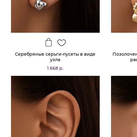
Серебряные серьги-пусеты в виде
Позолочен
узла
ра
1 668 р.