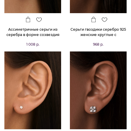
Ассиметричные серьги из
Серьги гвоздики серебро 925
серебра в форме созвездия
женские круглые с
"Большая медведица"
фианитами в позолоте
1 008 р.
968 р.
MIESTILO