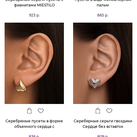
фианитами MIESTILO
пальм
923 р.
865 р.
Серебряные пусеты в форме
Серебярные серьги гвоздики
объемного сердца с
Сердце без вставток
позолотой MIESTILO
836 р.
809 р.