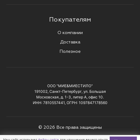
Покупателям
О компании
Доставка
Полезное
ООО "МИЕ&МИЕСТИЛО"
191002, Санкт-Петербург, ул. Большая
Московская, д. 1-3, литер А, офис 10.
ИНН: 7810557441, ОГРН: 1097847178560
© 2026 Все права защищены
Политика конфиденциальности
Наш сайт использует
файлы cookie
для улучшения вашего опыта