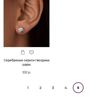
Серебряные серьги-гвоздики
шары
532 р.
1
2
3
4
5